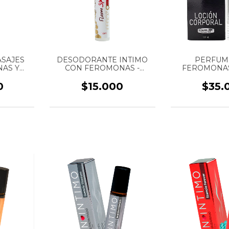
ASAJES
DESODORANTE INTIMO
PERFUM
AS Y
CON FEROMONAS -
FEROMONAS
- MARCA
MARCA FLAVOR SEX - 16
“MEN” HOMBR
50 ML
ML
FLAVOR SEX
0
$15.000
$35.