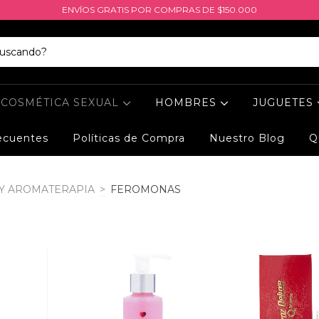
ENVÍOS GRATIS POR COMPRAS DE $150.000
COSMÉTICA SEXUAL
HOMBRES
JUGUETES
ecuentes
Políticas de Compra
Nuestro Blog
Q
 Y AROMATERAPIA
>
FEROMONAS