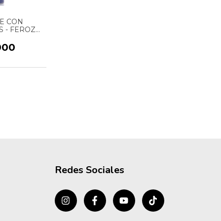
E CON
 - FEROZ
E - MARCA
X - 7 ML
000
Redes Sociales