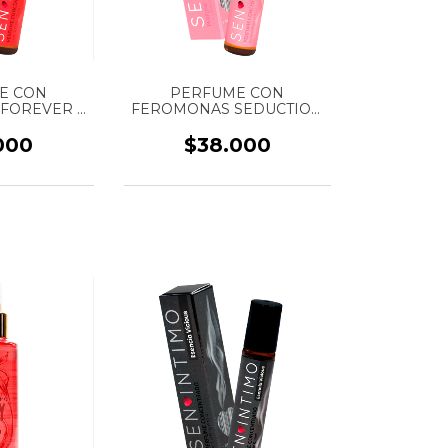
E CON
PERFUME CON
FOREVER -
FEROMONAS SEDUCTION
RAGANCIA
- MUJER - FRAGANCIA
NSO - ROLL
DULCE Y CÁLIDA - ROLL
000
$38.000
EN INTIMO -
ON - MARCA SEN INTIMO -
ML
10 ML