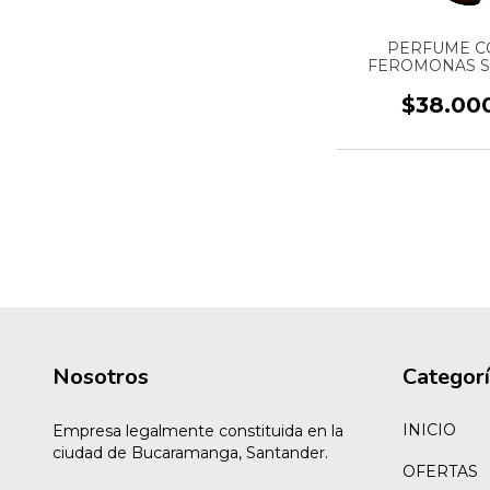
PERFUME C
FEROMONAS SE
MUJER - FRAG
CÁLIDA Y DULCE
$38.00
ON - MARCA SEN 
10 ML
Nosotros
Categor
INICIO
Empresa legalmente constituida en la
ciudad de Bucaramanga, Santander.
OFERTAS