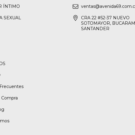
R ÍNTIMO
ventas@avenida69.com.
A SEXUAL
CRA 22 #52-37 NUEVO
SOTOMAYOR, BUCARAM
SANTANDER
OS
O
Frecuentes
e Compra
og
omos