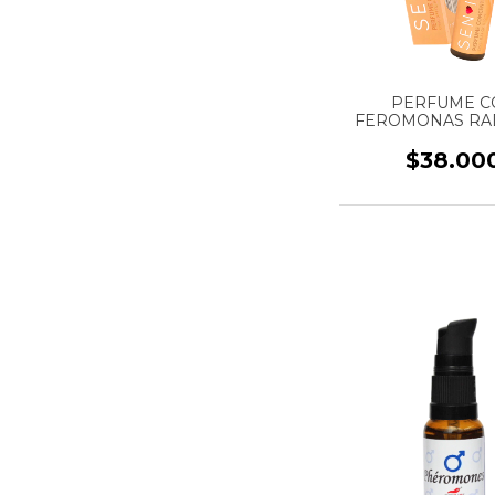
PERFUME C
FEROMONAS RAD
MUJER - FRAG
VAINILLA CARA
$38.00
ROLL ON - MAR
INTIMO - 10