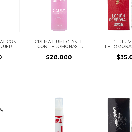
AL CON
CREMA HUMECTANTE
PERFUM
UJER -
CON FEROMONAS -
FEROMONAS
OJOS -
MUJER - AROMA FRUTOS
“WOMEN” 
O - 125
ROJOS - MARCA SEN
MARCA FLAVO
0
$28.000
$35.
INTIMO - 125 ML
M