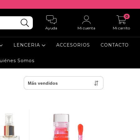
0
Ayuda
Mi cuenta
Mi carrito
LENCERIA
ACCESORIOS
CONTACTO
uiénes Somos