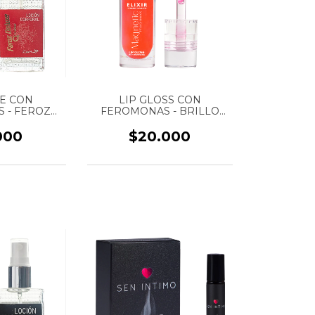
E CON
LIP GLOSS CON
 - FEROZ
FEROMONAS - BRILLO
MUJER -
LABIAL HIDRATANTE -
R SEX - 30
MARCA ELIXIR MAGNETIC
000
$20.000
L
- 5 ML