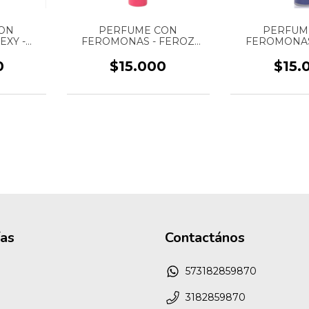
ON
PERFUME CON
PERFUM
XY -
FEROMONAS - FEROZ
FEROMONAS
ANCIA
“WOMEN” MUJER -
“MEN” HOMBR
 - ROLL
MARCA FLAVOR SEX - 7
FLAVOR SE
0
$15.000
$15.
INTIMO -
ML
ías
Contactános
573182859870
3182859870