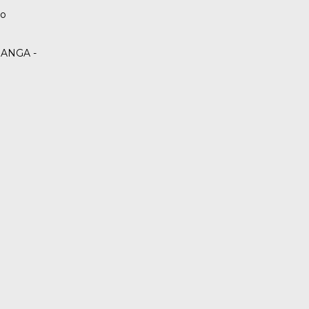
co
ANGA -