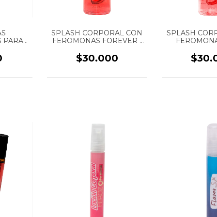
AS
SPLASH CORPORAL CON
SPLASH COR
 PARA
FEROMONAS FOREVER -
FEROMONAS
-
MUJER - FRAGANCIA
MUJER - F
 PURA -
DULCE Y INTENSO -
CÁLIDA Y DUL
0
$30.000
$30.
 - 15 ML
MARCA SEN INTIMO - 125
SEN INTIMO
ML