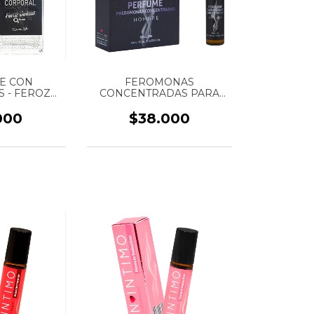
E CON
FEROMONAS
 - FEROZ
CONCENTRADAS PARA
E - MARCA
HOMBRE -
 - 30 ML
CONCENTRACIÓN PURA -
000
$38.000
ROLL ON - MARCA SEN
INTIMO - 10 ML