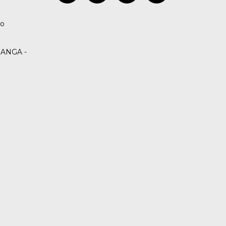
co
ANGA -