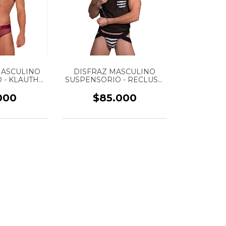
ASCULINO
DISFRAZ MASCULINO
- KLAUTH -
SUSPENSORIO - RECLUSO
EF: CRU044
- PANDORA - REF: DH4
000
$85.000