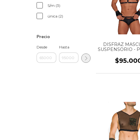
S/m (3)
única (2)
Precio
DISFRAZ MASC
Desde
Hasta
SUSPENSORIO - P
CRUISING - REF:
$95.00