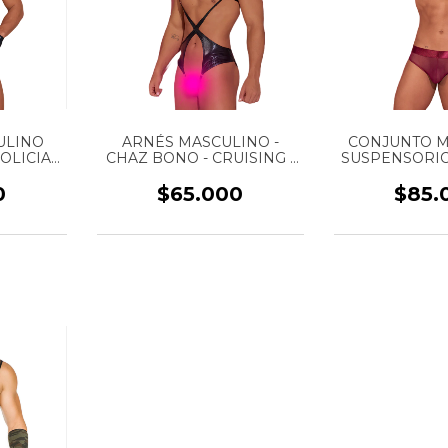
ULINO
ARNÉS MASCULINO -
CONJUNTO M
OLICIA -
CHAZ BONO - CRUISING -
SUSPENSORIO 
 CRU048
REF: CRU031
CRUISING - R
0
$65.000
$85.