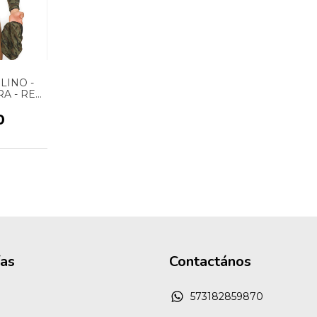
LINO -
A - REF:
0
ías
Contactános
573182859870