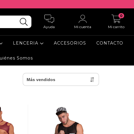
0
Ayuda
Mi cuenta
Mi carrito
LENCERIA
ACCESORIOS
CONTACTO
uiénes Somos