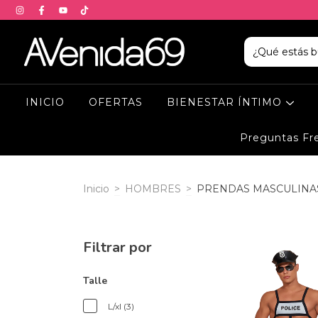
INICIO
OFERTAS
BIENESTAR ÍNTIMO
Preguntas Fr
Inicio
>
HOMBRES
>
PRENDAS MASCULINA
Filtrar por
Talle
L/xl (3)