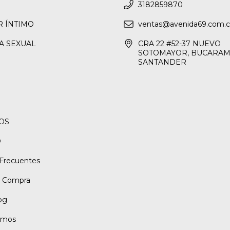
3182859870
R ÍNTIMO
ventas@avenida69.com.
A SEXUAL
CRA 22 #52-37 NUEVO
SOTOMAYOR, BUCARAM
SANTANDER
OS
O
Frecuentes
e Compra
og
omos